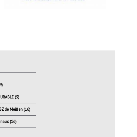
S
9)
DURABLE
(5)
BSZ de Meißen
(16)
onaux
(16)