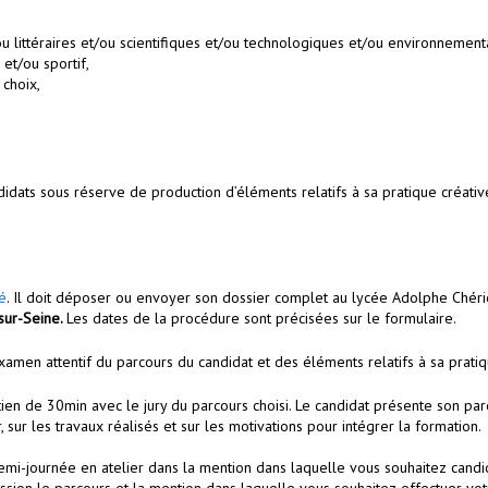
ou littéraires et/ou scientifiques et/ou technologiques et/ou environnement
et/ou sportif,
choix,
didats sous réserve de production d’éléments relatifs à sa pratique créative 
é
. Il doit déposer ou envoyer son dossier complet au lycée Adolphe Chér
-sur-Seine.
Les dates de la procédure sont précisées sur le formulaire.
xamen attentif du parcours du candidat et des éléments relatifs à sa pratiq
en de 30min avec le jury du parcours choisi. Le candidat présente son parc
sur les travaux réalisés et sur les motivations pour intégrer la formation.
 demi-journée en atelier dans la mention dans laquelle vous souhaitez can