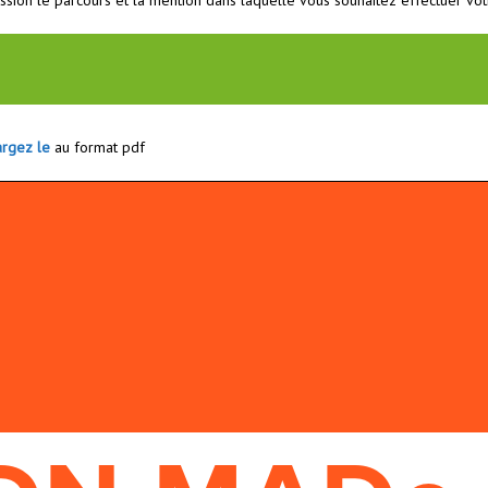
ssion le parcours et la mention dans laquelle vous souhaitez effectuer vot
argez le
au format pdf