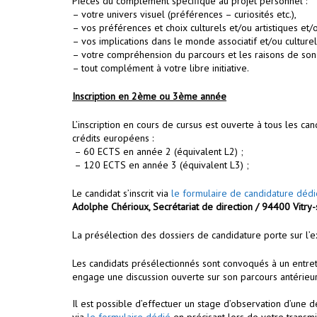
Pièces du complément spécifique au projet personnel :
– votre univers visuel (préférences – curiosités etc.),
– vos préférences et choix culturels et/ou artistiques et/
– vos implications dans le monde associatif et/ou culturel 
– votre compréhension du parcours et les raisons de son 
– tout complément à votre libre initiative.
Inscription
en 2ème ou 3ème année
L’inscription en cours de cursus est ouverte à tous les can
crédits européens :
– 60 ECTS en année 2 (équivalent L2) ;
– 120 ECTS en année 3 (équivalent L3) ;
Le candidat s’inscrit via
le formulaire de candidature dédi
Adolphe Chérioux, Secrétariat de direction / 94400 Vitry
La présélection des dossiers de candidature porte sur l’e
Les candidats présélectionnés sont convoqués à un entreti
engage une discussion ouverte sur son parcours antérieur, 
Il est possible d’effectuer un stage d’observation d’une