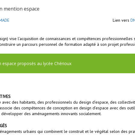
ign mention espace
 MADE
Lien vers
DN
sign)
vise l’acquisition de connaissances et compétences professionnelles so
e construire un parcours personnel de formation adapté à son projet profess
 espace proposés au lycée Chérioux
TIVES
 avec des habitants, des professionnels du design d’espace, des collectivit
Il associe des compétences de conception en design d’espace avec des outi
n de développer des aménagements innovants socialement.
AGÉS
nagements urbains qui combinent le construit et le végétal selon des prat