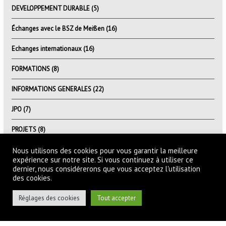
DEVELOPPEMENT DURABLE
(5)
Échanges avec le BSZ de Meißen
(16)
Echanges internationaux
(16)
FORMATIONS
(8)
INFORMATIONS GENERALES
(22)
JPO
(7)
PROJETS
(8)
VIE DU LYCEE
(30)
Nous utilisons des cookies pour vous garantir la meilleure
expérience sur notre site. Si vous continuez à utiliser ce
dernier, nous considérerons que vous acceptez l'utilisation
des cookies.
Réglages des cookies
Tout accepter
Réalisation Patrice AMELLA pour
Lycée Adolphe Chérioux
Accéder aux mentions légales