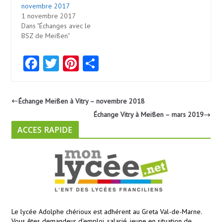
novembre 2017
1 novembre 2017
Dans "Échanges avec le
BSZ de Meißen"
Fa
T
Pi
Pa
ce
w
nt
rt
b
itt
er
ag
Échange Meißen à Vitry – novembre 2018
o
er
es
er
Échange Vitry à Meißen – mars 2019
o
t
ACCES RAPIDE
k
Le lycée Adolphe chérioux est adhérent au Greta Val-de-Marne.
Vous êtes demandeur d'emploi, salarié, jeune en situation de