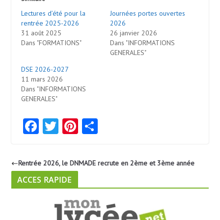
Lectures d’été pour la
Journées portes ouvertes
rentrée 2025-2026
2026
31 août 2025
26 janvier 2026
Dans "FORMATIONS"
Dans "INFORMATIONS
GENERALES"
DSE 2026-2027
11 mars 2026
Dans "INFORMATIONS
GENERALES"
Fa
T
Pi
Pa
ce
w
nt
rt
b
itt
er
ag
Rentrée 2026, le DNMADE recrute en 2ème et 3ème année
o
er
es
er
ACCES RAPIDE
o
t
k