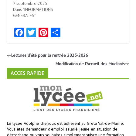
7 septembre 2025
Dans "INFORMATIONS
GENERALES"
Fa
T
Pi
Pa
ce
w
nt
rt
b
itt
er
ag
Lectures d’été pour la rentrée 2025-2026
o
er
es
er
Modification de l’Accueil des étudiants
o
t
ACCES RAPIDE
k
Le lycée Adolphe chérioux est adhérent au Greta Val-de-Marne.
Vous êtes demandeur d'emploi, salarié, jeune en situation de
décrochage ou vous souhaitez simplement suivre une formation,