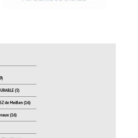
S
9)
DURABLE
(5)
BSZ de Meißen
(16)
onaux
(16)